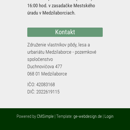
16:00 hod. v zasadačke Mestského
úradu v Medzilaborciach.
Kontakt
Združenie vlastníkov pôdy, lesa a
urbariátu Medzilaborce - pozemkové
spoločenstvo
Duchnovičova 477
068 01 Medzilaborce
IČO: 42083168
DIČ: 2022619115
Powered by
CMSimple
| Template:
ge-webdesign.de
|
Login