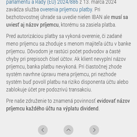
parlamentu a Rady (EÚ) 2024/886
z 13. marca 2024
zavádza služba
overenia príjemcu platby
. Pri
bezhotovostnej úhrade sa uvedie nielen IBAN ale
musí sa
uviesť aj názov príjemcu
, ktorému sa zasiela platba.
Pred autorizáciou platby sa vykoná overenie, či zadané
meno príjemcu sa zhoduje s menom majiteľa účtu v banke
príjemcu. Dôvodom je rastúci počet podvodov a časté
chyby pri prepisoch čísel účtov. Ak klient nevyplní názov
príjemcu, banka platbu nevykoná. Pri čiastočnej zhode
systém navrhne úpravu mena príjemcu, pri nezhode
systém buď povolí platbu na riziko disponenta účtu alebo
zablokuje účet pre podozrivú transakciu.
Pre naše združenie to znamená povinnosť
evidovať názov
príjemcu každého účtu na výplatu dividend
.