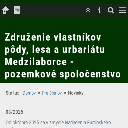
Združenie vlastníkov
pôdy, lesa a urbariátu
Medzilaborce -
pozemkové spoločenstvo
Ste tu::
Domov
Pre členov
Novinky
08/2025
Od októbra 2025 sa v zmysle
Nariadenia Európskeho